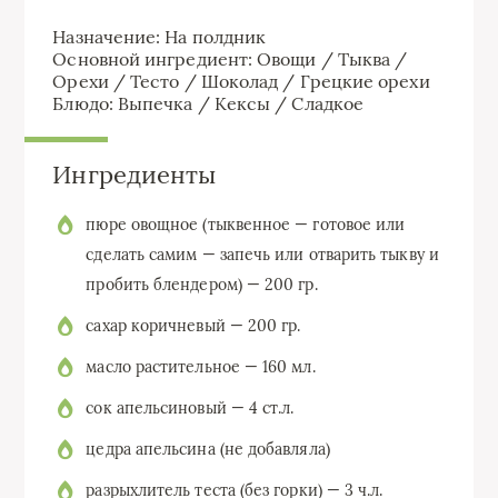
Назначение:
На полдник
Основной ингредиент:
Овощи
/
Тыква
/
Орехи
/
Тесто
/
Шоколад
/
Грецкие орехи
Блюдо:
Выпечка
/
Кексы
/
Сладкое
Ингредиенты
пюре овощное (тыквенное — готовое или
сделать самим — запечь или отварить тыкву и
пробить блендером) — 200 гр.
сахар коричневый — 200 гр.
масло растительное — 160 мл.
сок апельсиновый — 4 ст.л.
цедра апельсина (не добавляла)
разрыхлитель теста (без горки) — 3 ч.л.