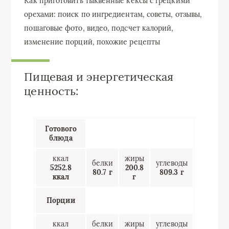
Как приготовить тыквенные кексы с грецкими
орехами: поиск по ингредиентам, советы, отзывы,
пошаговые фото, видео, подсчет калорий,
изменение порций, похожие рецепты
Пищевая и энергетическая
ценность:
Готового
блюда
ккал
жиры
белки
углеводы
5252.8
200.8
80.7 г
809.3 г
ккал
г
Порции
ккал
белки
жиры
углеводы