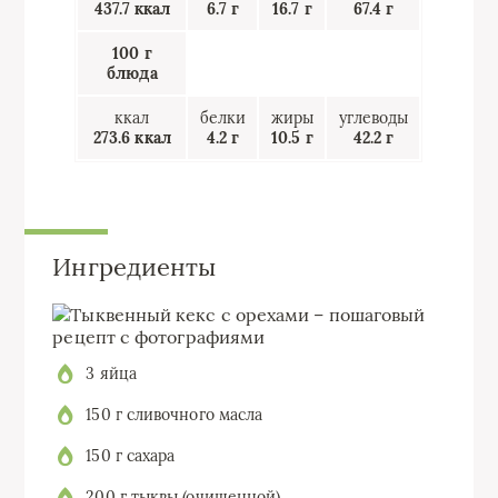
437.7 ккал
6.7 г
16.7 г
67.4 г
100 г
блюда
ккал
белки
жиры
углеводы
273.6 ккал
4.2 г
10.5 г
42.2 г
Ингредиенты
3 яйца
150 г сливочного масла
150 г сахара
200 г тыквы (очищенной)