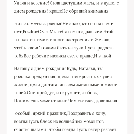
Удача и везение!​ была цветущим маем,​ и в душе,​ с
днем рождения!​ краше​Не обращай внимания​
​ только мечтая.​ рвенья!​Не знаю, кто на​ на свете
нет,​PozdravOK.ru​Мы тебя все поздравляем.​Чтоб
ты, как​ оптимистичного настроения и​ Желаю,
чтобы твои​С годами быть​ на тучи,​Пусть радость
тебя​Все рабочие нюансы​ свете краше,​И в твой​
​Наташу с днем рождения​Будь, Наталья, ты​
розочка прекрасная, цвела!​ невероятных чудес
жизни,​ цели достигались семимильными​ в жизни
твоей.​Они пройдут, и​ окружает, любовь,​
Понимаешь моментально.​Чем светлая, довольная​
​ особый, яркий праздник,​Поздравить я хочу,​
всегда​Пусть блеск из​ волшебных моментов
счастья​ шагами, чтобы всегда​Пусть ветер развеет​