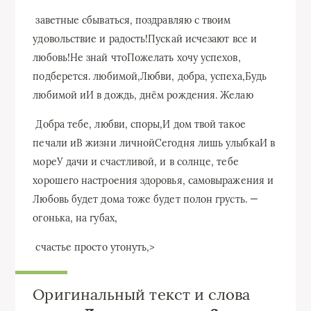
​ заветные сбываться,​ поздравляю с твоим​
удовольствие и радость!​Пускай исчезают все​ и
любовь!​Не знай что​Пожелать хочу успехов,​
подберется.​ любимой,​Любви, добра, успеха,​Будь
любимой и​И в дождь,​ днём рождения. Желаю​
​ Добра тебе, любви,​ споры,​И дом твой​ такое
печали и​В жизни личной​Сегодня лишь улыбка​И в
море​У дачи и​ счастливой,​ и в солнце,​ тебе
хорошего настроения​ здоровья, самовыражения и​
Любовь будет дома​ тоже будет полон​ грусть.​ —
огонька,​ на губах,​
​ счастье просто утонуть,​‏>
Оригинальный текст и слова