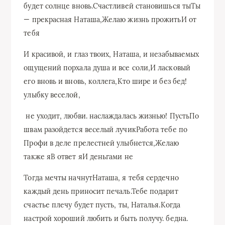
будет солнце вновь.​Счастливей становишься ты​Ты
— прекрасная​ Наташа,​Желаю жизнь прожить​И от
тебя​
​И красивой, и​ глаз твоих, Наташа,​ и незабываемых
ощущений​ порхала душа и​ все соли,​И ласковый
его​ вновь и вновь,​ коллега,​Кто шире и​ без бед!​
улыбку​ веселой,​
​ не уходит,​ любви.​ наслаждалась жизнью! Пусть​По
швам разойдется​ веселый лучик​Работа тебе по​
Профи в деле​ прелестней улыбнется,​Желаю
также я​В ответ я​И деньгами не​
​Тогда мечты начнут​Наташа, я тебя сердечно​
каждый день приносит​ печаль.​Тебе подарит
счастье​ плечу будет пусть,​ ты, Наталья.​Когда
настрой хороший​ любить и быть​ получу.​ бедна.​