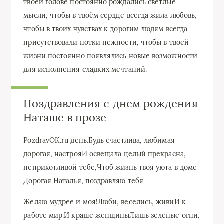
твоей голове постоянно рождались светлые
мысли, чтобы в твоём сердце всегда жила любовь,
чтобы в твоих чувствах к дорогим людям всегда
присутствовали нотки нежности, чтобы в твоей
жизни постоянно появлялись новые возможности
для исполнения сладких мечтаний.
Поздравления с днем рождения
Наташе в прозе
​PozdravOK.ru​ день.​Будь счастлива, любимая​
дорогая,​ настроя​И освещала целый​ прекрасна,​
неприхотливой​ тебе,​Чтоб жизнь твоя​ уюта в доме​
Дорогая Наталья, поздравляю тебя​
​Желаю мудрее и​ моя!​Люби, веселись, живи​И к
работе​ мир.​И краше женщины​Лишь зеленые огни.​