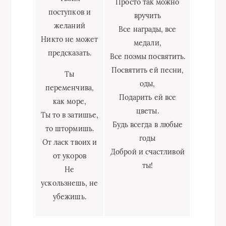
Просто так можно
поступков и
вручить
желаний
Все награды, все
Никто не может
медали,
предсказать.
Все поэмы посвятить.
Посвятить ей песни,
Ты
оды,
переменчива,
Подарить ей все
как море,
цветы.
Ты то в затишье,
Будь всегда в любые
то штормишь.
годы
От ласк твоих и
Доброй и счастливой
от укоров
ты!
Не
ускользнешь, не
убежишь.