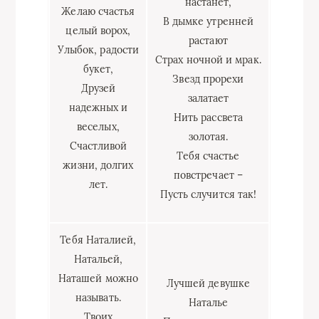
настанет,
Желаю счастья
В дымке утренней
целый ворох,
растают
Улыбок, радости
Страх ночной и мрак.
букет,
Звезд прорехи
Друзей
залатает
надежных и
Нить рассвета
веселых,
золотая.
Счастливой
Тебя счастье
жизни, долгих
повстречает –
лет.
Пусть случится так!
Тебя Наталией,
Натальей,
Наташей можно
Лучшей девушке
называть.
Наталье
Твоих