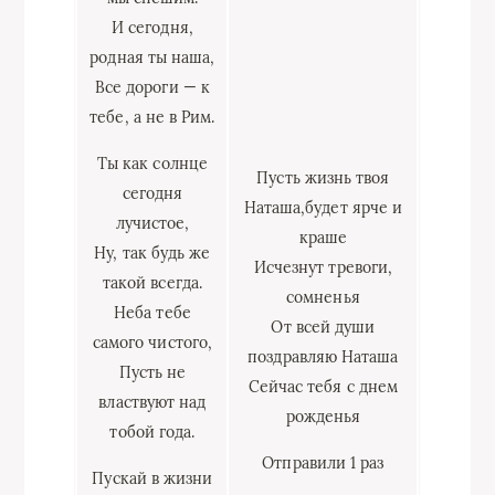
И сегодня,
родная ты наша,
Все дороги — к
тебе, а не в Рим.
Ты как солнце
Пусть жизнь твоя
сегодня
Наташа,будет ярче и
лучистое,
краше
Ну, так будь же
Исчезнут тревоги,
такой всегда.
сомненья
Неба тебе
От всей души
самого чистого,
поздравляю Наташа
Пусть не
Сейчас тебя с днем
властвуют над
рожденья
тобой года.
Отправили 1 раз
Пускай в жизни