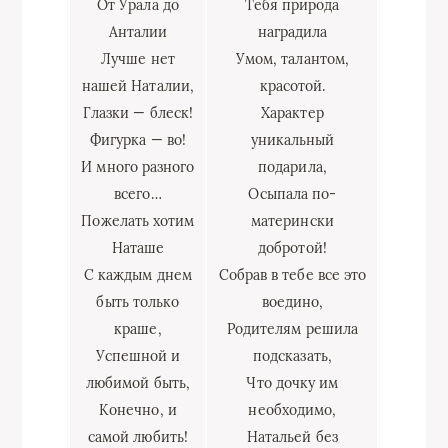
От Урала до
Тебя природа
Анталии
наградила
Лучше нет
Умом, талантом,
нашей Наталии,
красотой.
Глазки — блеск!
Характер
Фигурка — во!
уникальный
И много разного
подарила,
всего…
Осыпала по-
Пожелать хотим
матерински
Наташе
добротой!
С каждым днем
Собрав в тебе все это
быть только
воедино,
краше,
Родителям решила
Успешной и
подсказать,
любимой быть,
Что дочку им
Конечно, и
необходимо,
самой любить!
Натальей без