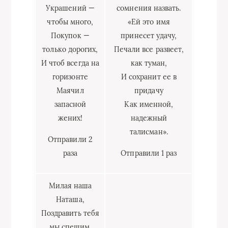
Украшений —
сомнения назвать.
чтобы много,
«Ей это имя
Покупок —
принесет удачу,
только дорогих,
Печали все развеет,
И чтоб всегда на
как туман,
горизонте
И сохранит ее в
Маячил
придачу
запасной
Как именной,
жених!
надежный
талисман».
Отправили 2
раза
Отправили 1 раз
Милая наша
Наташа,
Поздравить тебя
мы спешим.