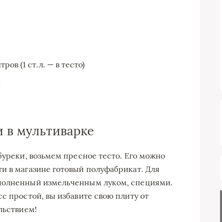
в (1 ст.л. — в тесто)
и
и в мультиварке
буреки, возьмем пресное тесто. Его можно
и в магазине готовый полуфабрикат. Для
ополненный измельченным луком, специями.
с простой, вы избавите свою плиту от
льствием!