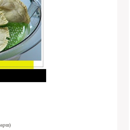
фарш)