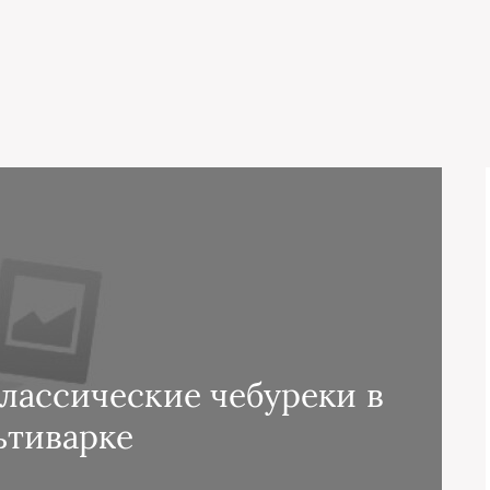
лассические чебуреки в
ьтиварке