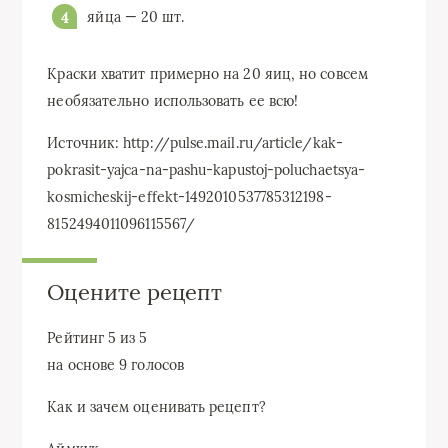
яйца — 20 шт.
Краски хватит примерно на 20 яиц, но совсем
необязательно использовать ее всю!
Источник: http://pulse.mail.ru/article/kak-
pokrasit-yajca-na-pashu-kapustoj-poluchaetsya-
kosmicheskij-effekt-1492010537785312198-
8152494011096115567/
Оцените рецепт
Рейтинг
5
из
5
на основе
9
голосов
Как и зачем оценивать рецепт?