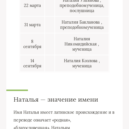
Наталия Ульянова
,
22 марта
преподобномученица,
послушница
Наталия Бакланова
,
31 марта
преподобномученица
Наталия
8
Никомидийская
,
сентября
мученица
14
Наталия Козлова
,
сентября
мученица
Наталья — значение имени
Имя Наталья имеет латинское происхождение и в
переводе означает «родная»,
«благословенная». Натальям