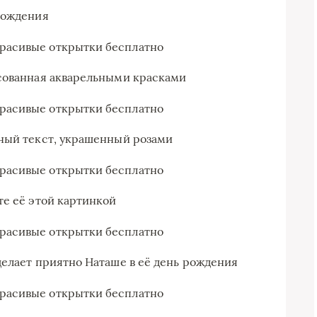
рождения
исованная акварельными красками
ьный текст, украшенный розами
те её этой картинкой
делает приятно Наташе в её день рождения