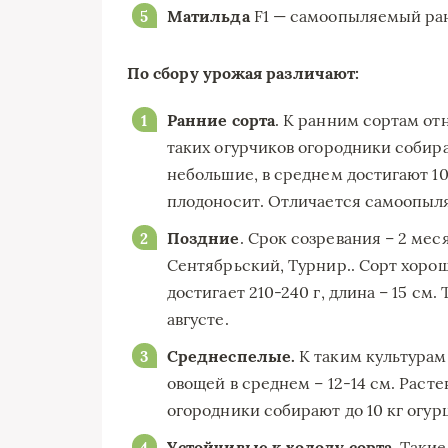
Матильда
F1 — самоопыляемый ра
По сбору урожая различают:
Ранние сорта
. К ранним сортам от
таких огурчиков огородники собир
небольшие, в среднем достигают 10
плодоносит. Отличается самоопыл
Поздние
. Срок созревания – 2 ме
Сентябрьский, Турнир.. Сорт хоро
достигает 210-240 г, длина – 15 см
августе.
Среднеспелые.
К таким культурам
овощей в среднем – 12-14 см. Расте
огородники собирают до 10 кг огур
Устойчивые к холоду сорта.
Такие