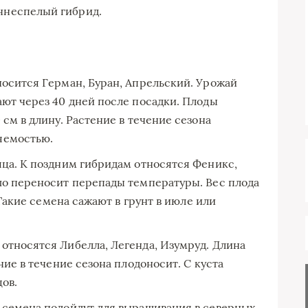
ннеспелый гибрид.
носится Герман, Буран, Апрельский. Урожай
ают через 40 дней после посадки. Плоды
 см в длину. Растение в течение сезона
яемостью.
сяца. К поздним гибридам относятся Феникс,
шо переносит перепады температуры. Вес плода
. Такие семена сажают в грунт в июле или
 относятся Либелла, Легенда, Изумруд. Длина
ние в течение сезона плодоносит. С куста
цов.
 семена подойдут для выращивания в северных