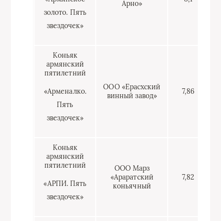
Арно»
золото. Пять
звездочек»
Коньяк
армянский
пятилетний
ООО «Ерасхский
«Арменалко.
7,86
винный завод»
Пять
звездочек»
Коньяк
армянский
пятилетний
ООО Марз
«Араратский
7,82
«АРПИ. Пять
коньячный
звездочек»