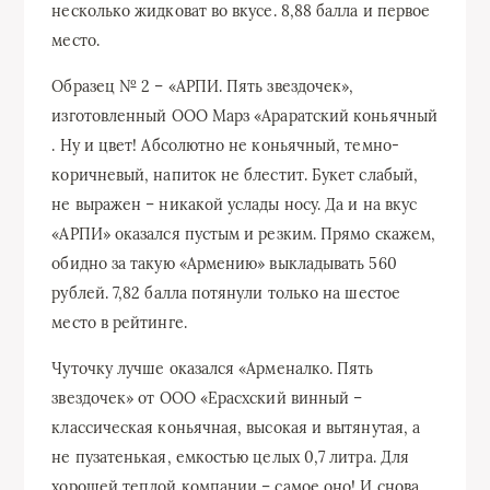
несколько жидковат во вкусе. 8,88 балла и первое
место.
Образец № 2 – «АРПИ. Пять звездочек»,
изготовленный ООО Марз «Араратский коньячный
. Ну и цвет! Абсолютно не коньячный, темно-
коричневый, напиток не блестит. Букет слабый,
не выражен – никакой услады носу. Да и на вкус
«АРПИ» оказался пустым и резким. Прямо скажем,
обидно за такую «Армению» выкладывать 560
рублей. 7,82 балла потянули только на шестое
место в рейтинге.
Чуточку лучше оказался «Арменалко. Пять
звездочек» от ООО «Ерасхский винный –
классическая коньячная, высокая и вытянутая, а
не пузатенькая, емкостью целых 0,7 литра. Для
хорошей теплой компании – самое оно! И снова