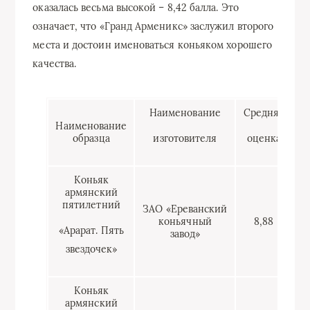
оказалась весьма высокой – 8,42 балла. Это
означает, что «Гранд Арменикс» заслужил второго
места и достоин именоваться коньяком хорошего
качества.
Наименование
Средняя
Наименование
М
образца
изготовителя
оценка
Коньяк
армянский
пятилетний
ЗАО «Ереванский
коньячный
8,88
«Арарат. Пять
завод»
звездочек»
Коньяк
армянский