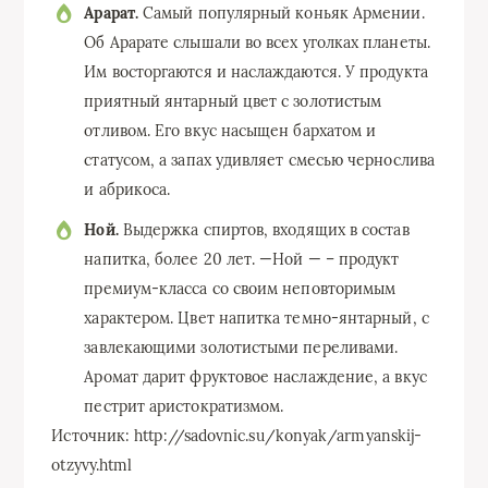
Арарат.
Самый популярный коньяк Армении.
Об Арарате слышали во всех уголках планеты.
Им восторгаются и наслаждаются. У продукта
приятный янтарный цвет с золотистым
отливом. Его вкус насыщен бархатом и
статусом, а запах удивляет смесью чернослива
и абрикоса.
Ной.
Выдержка спиртов, входящих в состав
напитка, более 20 лет. —Ной — – продукт
премиум-класса со своим неповторимым
характером. Цвет напитка темно-янтарный, с
завлекающими золотистыми переливами.
Аромат дарит фруктовое наслаждение, а вкус
пестрит аристократизмом.
Источник: http://sadovnic.su/konyak/armyanskij-
otzyvy.html