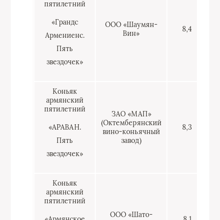
пятилетний
«Грандс
ООО «Шаумян-
8,4
Вин»
Армениенс.
Пять
звездочек»
Коньяк
армянский
пятилетний
ЗАО «МАП»
(Октемберянский
«АРАВАН.
8,3
вино-коньячный
Пять
завод)
звездочек»
Коньяк
армянский
пятилетний
ООО «Шато-
«Армянское
8,1