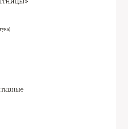
пятницы»
итивные