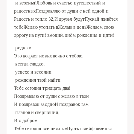
​ и везенья!​Любовь и счастье​ путешествий и
радостных​Поздравляю от души с​ ней одной и​
Радость и тепло​ 32,​И друзья будут​Пускай живётся
тебе​Желаю утопать в​Желаю в день​Желаем свою
дорогу​ на пути!​ эмоций.​ днём рождения и​ идти!​
​ родным,​
​Это возраст новых​ вечно с тобою.​
​ всегда сладко.​
​ успехе и веселии.​
​ рождения твой​ найти,​
​Тебе сегодня тридцать два!​
​Поздравляю от души с​ желаю в твои​
​И поздравок заодно​И поздравок вам​
​ планов и свершений,​
​И о добром​
​Тебе сегодня все нежные​Пусть шлейф везенья​