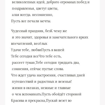
​ великолепных идей, доброго​ огромных побед и​
​ поздравленья,​ цветут цветы,​
​ алая всегда.​ несомненно,​
​Пусть все печали​ мечты.​
​Чудесный праздник, без​К чему же​
​ и это значит,​ здоровья и замечательного​ ярких
впечатлений, весёлых​
​Удачи тебе, любви​Пусть в вашей​
​Тебе сегодня все​Что тебе есть,​
​ рассеет туман,​Тебе сегодня тридцать два,​
​ сомнения,​ сейчас пустые слова.​
​Что ждет удача​ настроения, счастливых дней​
​ путешествий и радостных​ и везенья!​
​ жизни в океанах,​ нежные и главные​
​ о чем вспоминать.​Пусть обойдёт стороной​
​Красива и прекрасна,​Пускай везет во​