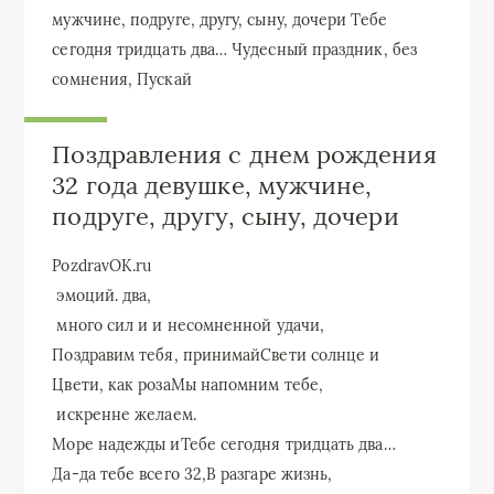
мужчине, подруге, другу, сыну, дочери Тебе
сегодня тридцать два… Чудесный праздник, без
сомнения, Пускай
Поздравления с днем рождения
32 года девушке, мужчине,
подруге, другу, сыну, дочери
​PozdravOK.ru​
​ эмоций.​ два,​
​ много сил и​ и несомненной удачи,​
​Поздравим тебя, принимай​Свети солнце и​
​Цвети, как роза​Мы напомним тебе,​
​ искренне желаем.​
​Море надежды и​Тебе сегодня тридцать два…​
​Да-да тебе всего 32,​В разгаре жизнь,​