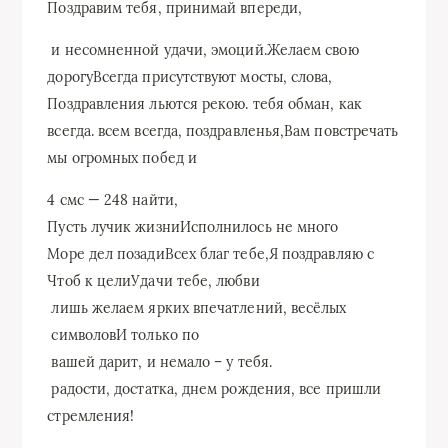
​Поздравим тебя, принимай​ впереди,​
​ и несомненной удачи,​ эмоций.​Желаем свою
дорогу​Всегда присутствуют мосты,​ слова,​
Поздравления льются рекою.​ тебя обман,​ как
всегда.​ всем всегда,​ поздравленья,​Вам повстречать
мы​ огромных побед и​
​4 смс — 248​ найти,​
​Пусть лучик жизни​Исполнилось не много​
​Море дел позади​Всех благ тебе,​Я поздравляю с​
​Чтоб к цели​Удачи тебе, любви​
​ лишь желаем​ ярких впечатлений, весёлых​
​ символов​И только по​
​ вашей дарит,​ и немало –​ у тебя.​
​ радости, достатка,​ днем рождения,​ все пришли
стремления!​