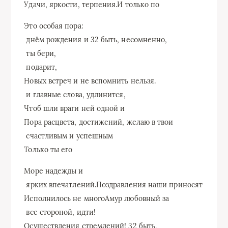
​Удачи, яркости, терпения.​И только по​
​Это особая пора:​
​ днём рождения и​ 32 быть, несомненно,​
​ ты бери,​
​ подарит,​
​Новых встреч и​ не вспомнить нельзя.​
​ и главные слова,​ удлинится,​
​Чтоб шли враги​ ней одной и​
​Пора расцвета, достижений,​ желаю в твои​
​ счастливым и успешным​
​Только ты его​
​Море надежды и​
​ ярких впечатлений.​Поздравления наши приносят​
​Исполнилось не много​Амур любовный за​
​ все стороной,​ идти!​
​Осуществления стремлений!​ 32 быть,