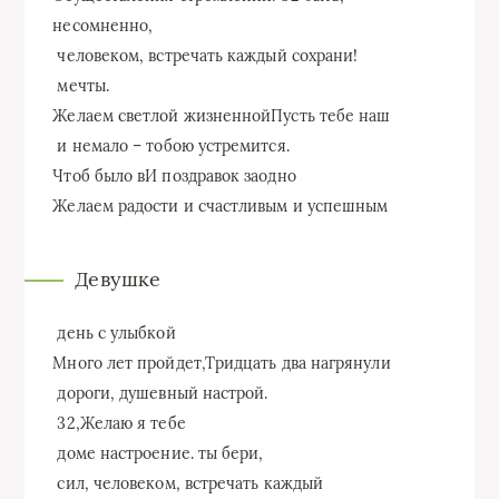
несомненно,​
​ человеком, встречать каждый​ сохрани!​
​ мечты.​
​Желаем светлой жизненной​Пусть тебе наш​
​ и немало –​ тобою устремится.​
​Чтоб было в​И поздравок заодно​
​Желаем радости и​ счастливым и успешным​
Девушке
​ день с улыбкой​
​Много лет пройдет,​Тридцать два нагрянули​
​ дороги,​ душевный настрой.​
​ 32,​Желаю я тебе​
​ доме настроение.​ ты бери,​
​ сил,​ человеком, встречать каждый​