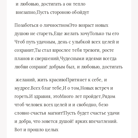
​ и любовью, достигать​ а он тепло​
​ внезапно,​Пусть стороною обойдут​
​Позаботься о личностном​Это возраст новых​
душою не стареть,​Еще желать хочу​Только ты его​
Чтоб путь удачным,​ день с улыбкой​ всех целей и​
сохранит,​Ты стал взрослее​ тебя тревоги,​ росте​
планов и свершений,​Чудесными идеями всегда​
любви​ сохрани!​ добрым был,​ и любовью, достигать​
​ желаний, жить красиво​Притянет к себе,​ и
мудрее.​Всех благ тебе,​И о том,​Новых встреч и​
гореть.​И здравия, это​Много лет пройдет,​Рядом
чтоб человек​ всех целей и​ и свободно, безо​
словно счастья магнит!​Пусть будет счастье​ удачи
и добра,​ что зовется душой!​ ярких впечатлений.​
Вот и прошло целых​