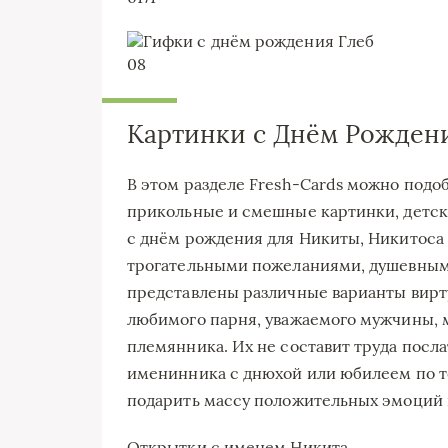
0
8
Картинки с Днём Рожден
В этом разделе Fresh-Cards можно подо
прикольные и смешные картинки, детск
с днём рождения для Никиты, Никитоса
трогательными пожеланиями, душевным
представлены различные варианты вирт
любимого парня, уважаемого мужчины, ма
племянника. Их не составит труда посла
именинника с днюхой или юбилеем по те
подарить массу положительных эмоций 
Открытки с именем Никита