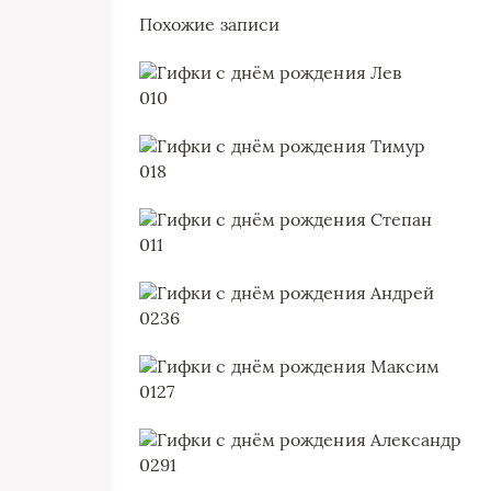
Похожие записи
0
10
0
18
0
11
0
236
0
127
0
291