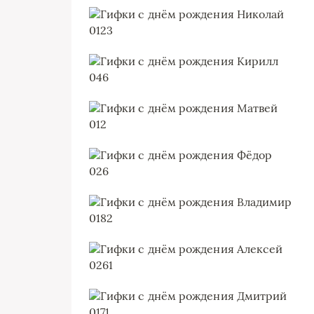
0
123
0
46
0
12
0
26
0
182
0
261
0
171