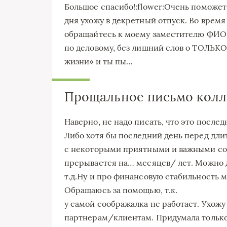
Большое спасибо!:flower:Очень поможет! 
дня ухожу в декретный отпуск. Во время
обращайтесь к моему заместителю ФИО 
по деловому, без лишний слов о ТОЛЬКО
жизни» и ты пы…
Прощальное письмо колле
Наверно, не надо писать, что это после
Либо хотя бы последний день перед дли
с некоторыми приятными и важными со
прерывается на… месяцев/ лет. Можно д
т.д.Ну и про финансовую стабильность мн
Обращаюсь за помощью, т.к.
у самой соображалка не работает. Ухож
партнерам/клиентам. Придумала только