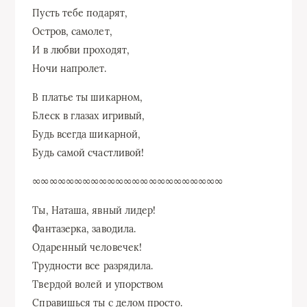
Пусть тебе подарят,
Остров, самолет,
И в любви проходят,
Ночи напролет.
В платье ты шикарном,
Блеск в глазах игривый,
Будь всегда шикарной,
Будь самой счастливой!
∞∞∞∞∞∞∞∞∞∞∞∞∞∞∞∞∞∞∞∞∞∞∞
Ты, Наташа, явный лидер!
Фантазерка, заводила.
Одаренный человечек!
Трудности все разрядила.
Твердой волей и упорством
Справишься ты с делом просто.