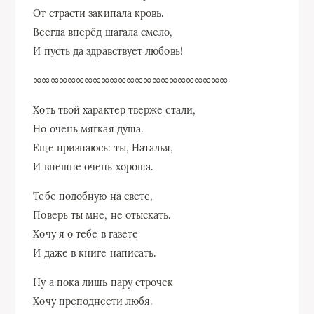
От страсти закипала кровь.
Всегда вперёд шагала смело,
И пусть да здравствует любовь!
∞∞∞∞∞∞∞∞∞∞∞∞∞∞∞∞∞∞∞∞∞∞∞
Хоть твой характер тверже стали,
Но очень мягкая душа.
Еще признаюсь: ты, Наталья,
И внешне очень хороша.
Тебе подобную на свете,
Поверь ты мне, не отыскать.
Хочу я о тебе в газете
И даже в книге написать.
Ну а пока лишь пару строчек
Хочу преподнести любя.