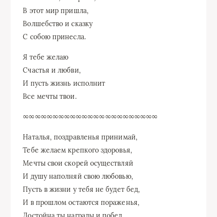
В этот мир пришла,
Волшебство и сказку
С собою принесла.
Я тебе желаю
Счастья и любви,
И пусть жизнь исполнит
Все мечты твои.
∞∞∞∞∞∞∞∞∞∞∞∞∞∞∞∞∞∞∞∞∞∞∞
Наталья, поздравленья принимай,
Тебе желаем крепкого здоровья,
Мечты свои скорей осуществляй
И душу наполняй свою любовью,
Пусть в жизни у тебя не будет бед,
И в прошлом остаются пораженья,
Достойна ты награды и побед,