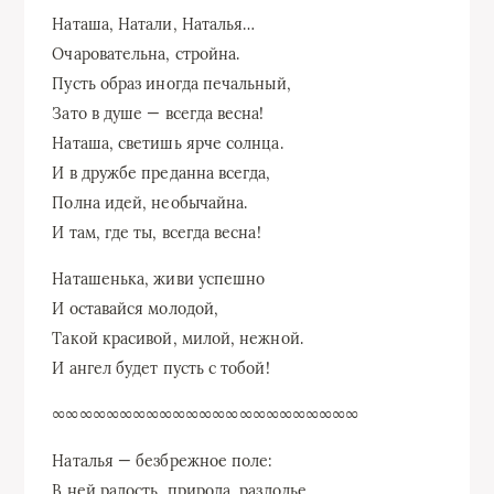
Наташа, Натали, Наталья…
Очаровательна, стройна.
Пусть образ иногда печальный,
Зато в душе — всегда весна!
Наташа, светишь ярче солнца.
И в дружбе преданна всегда,
Полна идей, необычайна.
И там, где ты, всегда весна!
Наташенька, живи успешно
И оставайся молодой,
Такой красивой, милой, нежной.
И ангел будет пусть с тобой!
∞∞∞∞∞∞∞∞∞∞∞∞∞∞∞∞∞∞∞∞∞∞∞
Наталья — безбрежное поле:
В ней радость, природа, раздолье.