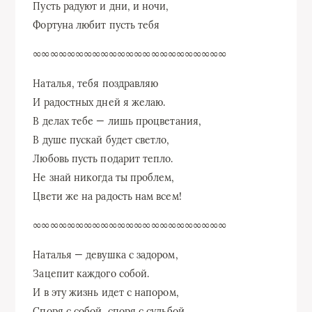
Пусть радуют и дни, и ночи,
Фортуна любит пусть тебя
∞∞∞∞∞∞∞∞∞∞∞∞∞∞∞∞∞∞∞∞∞∞∞
Наталья, тебя поздравляю
И радостных дней я желаю.
В делах тебе — лишь процветания,
В душе пускай будет светло,
Любовь пусть подарит тепло.
Не знай никогда ты проблем,
Цвети же на радость нам всем!
∞∞∞∞∞∞∞∞∞∞∞∞∞∞∞∞∞∞∞∞∞∞∞
Наталья — девушка с задором,
Зацепит каждого собой.
И в эту жизнь идет с напором,
Споря с собой, споря с судьбой.