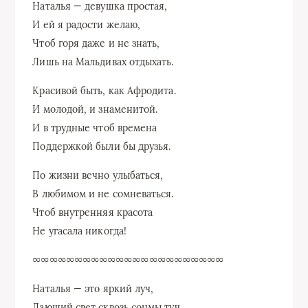
Наталья — девушка простая,
И ей я радости желаю,
Чтоб горя даже и не знать,
Лишь на Мальдивах отдыхать.
Красивой быть, как Афродита.
И молодой, и знаменитой.
И в трудные чтоб времена
Поддержкой были бы друзья.
По жизни вечно улыбаться,
В любимом и не сомневаться.
Чтоб внутренняя красота
Не угасала никогда!
∞∞∞∞∞∞∞∞∞∞∞∞∞∞∞∞∞∞∞∞∞∞∞
Наталья — это яркий луч,
Дающий свет сквозь сонмы туч,