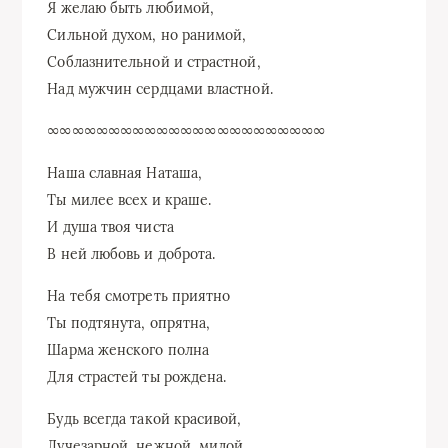
Я желаю быть любимой,
Сильной духом, но ранимой,
Соблазнительной и страстной,
Над мужчин сердцами властной.
∞∞∞∞∞∞∞∞∞∞∞∞∞∞∞∞∞∞∞∞∞∞∞
Наша славная Наташа,
Ты милее всех и краше.
И душа твоя чиста
В ней любовь и доброта.
На тебя смотреть приятно
Ты подтянута, опрятна,
Шарма женского полна
Для страстей ты рождена.
Будь всегда такой красивой,
Лучезарной, нежной, милой,